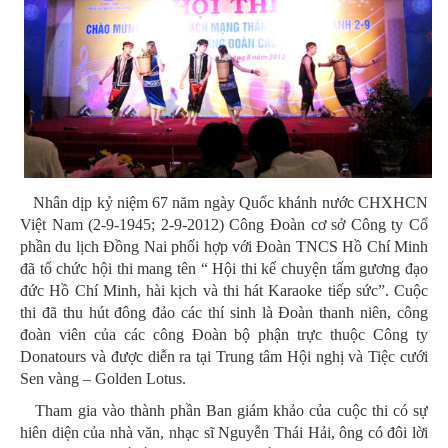
Nhân dịp kỷ niệm 67 năm ngày Quốc khánh nước CHXHCN
Việt Nam (2-9-1945; 2-9-2012) Công Đoàn cơ sở Công ty Cổ
phần du lịch Đồng Nai phối hợp với Đoàn TNCS Hồ Chí Minh
đã tổ chức hội thi mang tên “ Hội thi kể chuyện tấm gương đạo
đức Hồ Chí Minh, hài kịch và thi hát Karaoke tiếp sức”. Cuộc
thi đã thu hút đông đảo các thí sinh là Đoàn thanh niên, công
đoàn viên của các công Đoàn bộ phận trực thuộc Công ty
Donatours và được diễn ra tại Trung tâm Hội nghị và Tiệc cưới
Sen vàng – Golden Lotus.
Tham gia vào thành phần Ban giám khảo của cuộc thi có sự
hiên diện của nhà văn, nhạc sĩ Nguyễn Thái Hải, ông có đôi lời