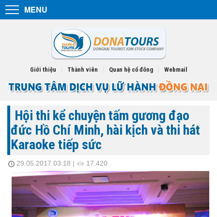
MENU
Menu
TOUR TRONG NƯỚC
TOUR NƯỚC NGOÀI
Giới thiệu
|
Thành viên
|
Quan hệ cổ đông
|
Webmail
TÌM TOUR
ĐẶT TOUR
Hội thi kể chuyện tấm gương đạo
DỊCH VỤ KHÁC
đức Hồ Chí Minh, hài kịch và thi hát
Karaoke tiếp sức
KHÁM PHÁ
29.05.2017 03:18
|
17.420
TIN TỨC
TUYỂN DỤNG
CHỈ ĐƯỜNG