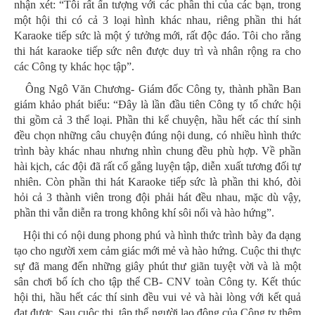
nhận xét: “Tôi rất ấn tượng với các phần thi của các bạn, trong
một hội thi có cả 3 loại hình khác nhau, riêng phần thi hát
Karaoke tiếp sức là một ý tưởng mới, rất độc đáo. Tôi cho rằng
thi hát karaoke tiếp sức nên được duy trì và nhân rộng ra cho
các Công ty khác học tập”.
Ông Ngô Văn Chương- Giám đốc Công ty, thành phần Ban
giám khảo phát biểu: “Đây là lần đầu tiên Công ty tổ chức hội
thi gồm cả 3 thể loại. Phần thi kể chuyện, hầu hết các thí sinh
đều chọn những câu chuyện đúng nội dung, có nhiều hình thức
trình bày khác nhau nhưng nhìn chung đều phù hợp. Về phần
hài kịch, các đội đã rất cố gắng luyện tập, diễn xuất tương đối tự
nhiên. Còn phần thi hát Karaoke tiếp sức là phần thi khó, đòi
hỏi cả 3 thành viên trong đội phải hát đều nhau, mặc dù vậy,
phần thi vẫn diễn ra trong không khí sôi nổi và hào hứng”.
Hội thi có nội dung phong phú và hình thức trình bày đa dạng
tạo cho người xem cảm giác mới mẻ và hào hứng. Cuộc thi thực
sự đã mang đến những giây phút thư giãn tuyệt vời và là một
sân chơi bổ ích cho tập thể CB- CNV toàn Công ty. Kết thúc
hội thi, hầu hết các thí sinh đều vui vẻ và hài lòng với kết quả
đạt được. Sau cuộc thi, tập thể người lao động của Công ty thêm