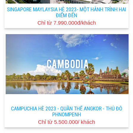
SINGAPORE MAYLAYSIA HÈ 2023- MỘT HÀNH TRÌNH HAI
ĐIỂM ĐẾN
Chỉ từ 7.990.000đ/khách
CAMPUCHIA HÈ 2023 - QUẦN THỂ ANGKOR - THỦ ĐÔ
PHNOMPENH
Chỉ từ 5.500.000/ khách