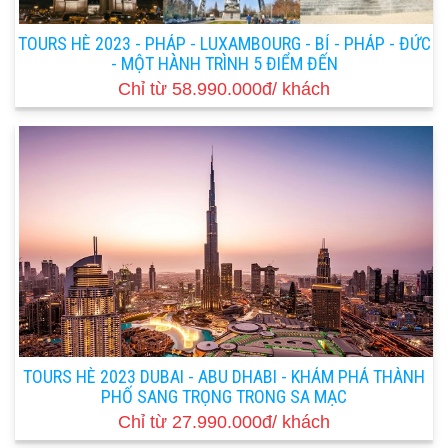
TOURS HÈ 2023 - PHÁP - LUXAMBOURG - BỈ - PHÁP - ĐỨC
- MỘT HÀNH TRÌNH 5 ĐIỂM ĐẾN
Chỉ từ 58.990.000đ/ khách
TOURS HÈ 2023 DUBAI - ABU DHABI - KHÁM PHÁ THÀNH
PHỐ SANG TRỌNG TRONG SA MẠC
Chỉ từ 27.990.000đ/ khách