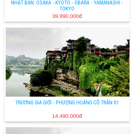
NHẬT BẢN: OSAKA - KYOTO - OBARA - YAMANASHI -
TOKYO
39.990.000đ
TRƯƠNG GIA GIỚI - PHƯỢNG HOÀNG CỔ TRẤN 01
14.490.000đ