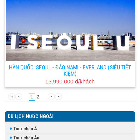
HÀN QUỐC: SEOUL - ĐẢO NAMI - EVERLAND (SIÊU TIẾT
KIỆM)
13.990.000 đ/khách
1
2
DU LỊCH NƯỚC NGOÀI
Tour châu Á
Tour châu Âu