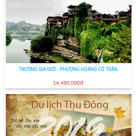
TRƯƠNG GIA GIỚI - PHƯỢNG HOÀNG CỔ TRẤN
14.490.000đ