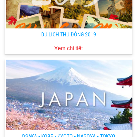
DU LỊCH THU ĐÔNG 2019
Xem chi tiết
OSAKA - KOBE - KYOTO - NAGOYA - TOKYO