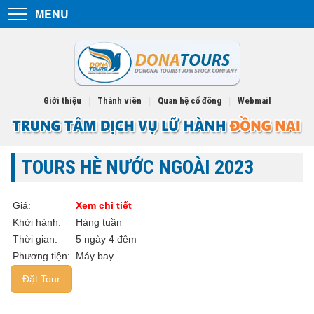
MENU
Menu
TOUR TRONG NƯỚC
TOUR NƯỚC NGOÀI
Giới thiệu
|
Thành viên
|
Quan hệ cổ đông
|
Webmail
TÌM TOUR
ĐẶT TOUR
TOURS HÈ NƯỚC NGOÀI 2023
DỊCH VỤ KHÁC
Giá:
Xem chi tiết
KHÁM PHÁ
Khởi hành:
Hàng tuần
TIN TỨC
Thời gian:
5 ngày 4 đêm
Phương tiện:
Máy bay
TUYỂN DỤNG
Đặt Tour
CHỈ ĐƯỜNG